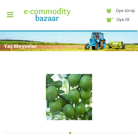
Üye Girişi
+90
Üye Ol
(232)
425
13
70
Yaş Meyveler
ANASAYFA
KATEGORİ