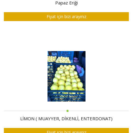
HAKKIMIZDA
Papaz Eriği
SATIM
Fiyat için bizi arayınız
İHALELERİ
ALIM
İHALELERİ
ÜYELER
DUYURULAR
SSS
İLETİŞİM
LİMON ( MUAYYER, DİKENLİ, ENTERDONAT)
Fiyat için bizi arayınız