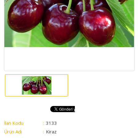
HAKKIMIZDA
SATIM
İHALELERİ
ALIM
İHALELERİ
ÜYELER
DUYURULAR
SSS
İLETİŞİM
İlan Kodu
:
3133
Ürün Adı
:
Kiraz