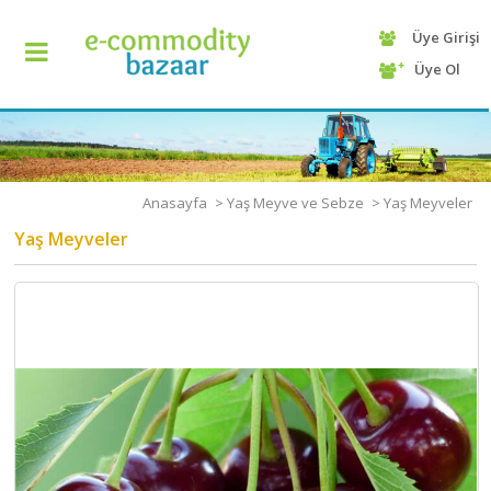
Üye Girişi
+90
Üye Ol
(232)
425
13
70
Anasayfa
>
Yaş Meyve ve Sebze
>
Yaş Meyveler
Yaş Meyveler
ANASAYFA
KATEGORİ