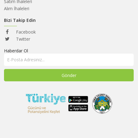
HAKKIMIZDA
Satım İhaleleri
Alım İhaleleri
SATIM
İHALELERİ
Bizi Takip Edin
ALIM
Facebook
İHALELERİ
Twitter
Haberdar Ol
ÜYELER
DUYURULAR
SSS
İLETİŞİM