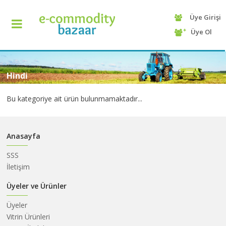
Üye Girişi
+90
Üye Ol
(232)
425
13
70
Hindi
Bu kategoriye ait ürün bulunmamaktadır...
Anasayfa
SSS
İletişim
ANASAYFA
Üyeler ve Ürünler
Üyeler
KATEGORİ
Vitrin Ürünleri