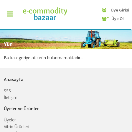
Üye Girişi
+90
Üye Ol
(232)
425
13
70
Yün
Bu kategoriye ait ürün bulunmamaktadır...
Anasayfa
SSS
İletişim
ANASAYFA
Üyeler ve Ürünler
Üyeler
KATEGORİ
Vitrin Ürünleri