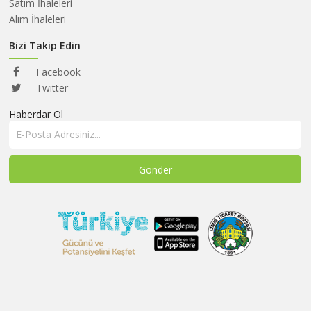
HAKKIMIZDA
Satım İhaleleri
Alım İhaleleri
SATIM
İHALELERİ
Bizi Takip Edin
ALIM
Facebook
İHALELERİ
Twitter
Haberdar Ol
ÜYELER
DUYURULAR
SSS
İLETİŞİM