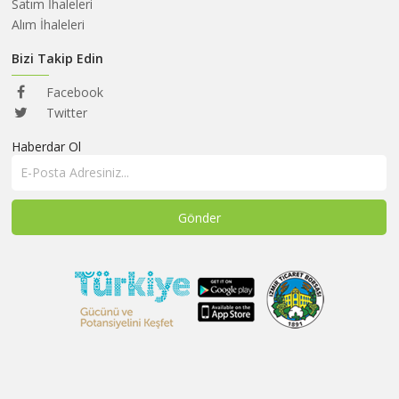
HAKKIMIZDA
Satım İhaleleri
Alım İhaleleri
SATIM
İHALELERİ
Bizi Takip Edin
ALIM
Facebook
İHALELERİ
Twitter
Haberdar Ol
ÜYELER
DUYURULAR
SSS
İLETİŞİM