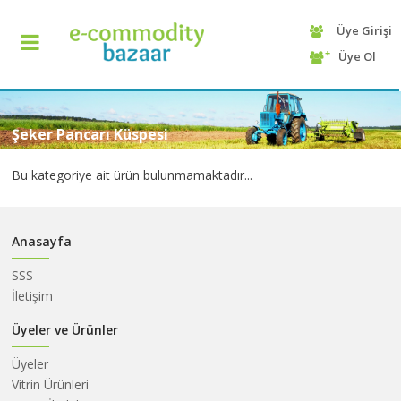
Üye Girişi
+90
Üye Ol
(232)
425
13
70
Şeker Pancarı Küspesi
Bu kategoriye ait ürün bulunmamaktadır...
Anasayfa
SSS
İletişim
ANASAYFA
Üyeler ve Ürünler
Üyeler
KATEGORİ
Vitrin Ürünleri