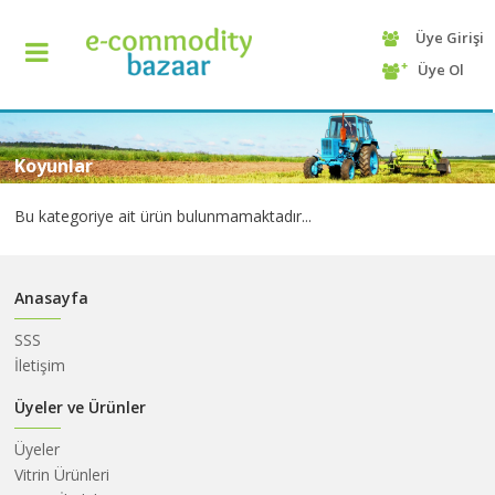
Üye Girişi
+90
Üye Ol
(232)
425
13
70
Koyunlar
Bu kategoriye ait ürün bulunmamaktadır...
Anasayfa
SSS
İletişim
ANASAYFA
Üyeler ve Ürünler
Üyeler
KATEGORİ
Vitrin Ürünleri