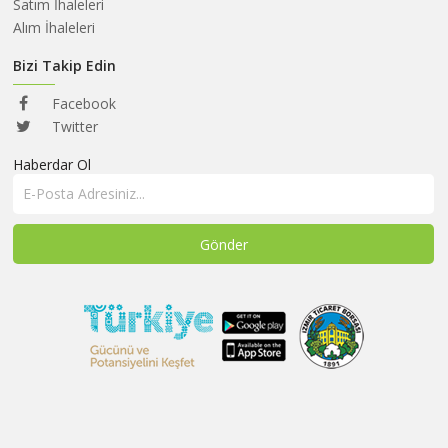
HAKKIMIZDA
Satım İhaleleri
Alım İhaleleri
SATIM
İHALELERİ
Bizi Takip Edin
ALIM
Facebook
İHALELERİ
Twitter
Haberdar Ol
ÜYELER
DUYURULAR
SSS
İLETİŞİM