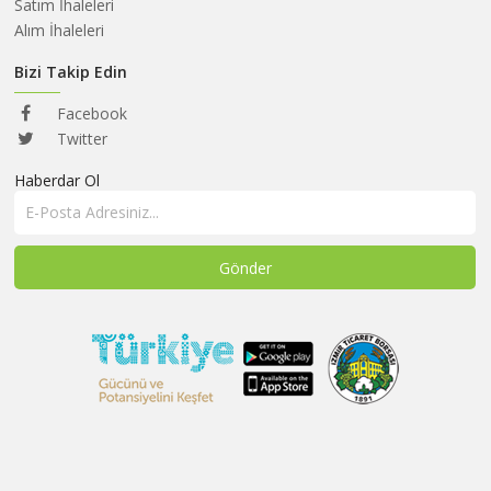
HAKKIMIZDA
Satım İhaleleri
Alım İhaleleri
SATIM
İHALELERİ
Bizi Takip Edin
ALIM
Facebook
İHALELERİ
Twitter
Haberdar Ol
ÜYELER
DUYURULAR
SSS
İLETİŞİM