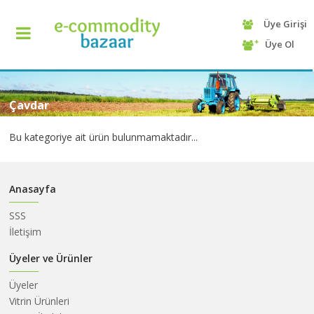
Üye Girişi
+90
Üye Ol
(232)
425
13
70
Çavdar
Bu kategoriye ait ürün bulunmamaktadır...
Anasayfa
SSS
İletişim
ANASAYFA
Üyeler ve Ürünler
Üyeler
KATEGORİ
Vitrin Ürünleri