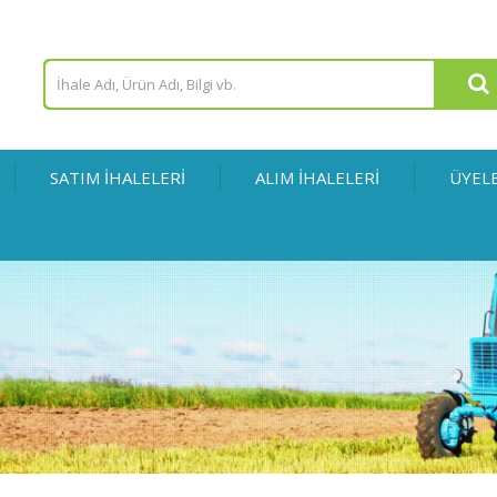
SATIM İHALELERİ
ALIM İHALELERİ
ÜYEL