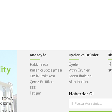
Anasayfa
Üyeler ve Ürünler
Bi
Hakkımızda
Üyeler
Kullanıcı Sözleşmesi
Vitrin Ürünleri
Gizlilik Politikası
Satım İhaleleri
Çerez Politikası
Alım İhaleleri
SSS
İletişim
Haberdar Ol
o:109/A
k İzmir
5 13 70