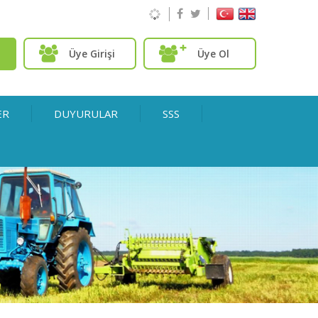
Üye Girişi
Üye Ol
ER
DUYURULAR
SSS