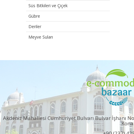
Süs Bitkileri ve Çiçek
Gübre
Deriler
Meyve Suları
Akdeniz Mahallesi Cumhuriyet Bulvarı Bulvar İşhanı N
Kona
+90 (232) 42