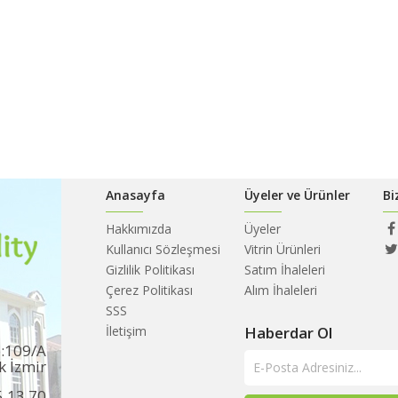
Anasayfa
Üyeler ve Ürünler
Bi
Hakkımızda
Üyeler
Kullanıcı Sözleşmesi
Vitrin Ürünleri
Gizlilik Politikası
Satım İhaleleri
Çerez Politikası
Alım İhaleleri
SSS
İletişim
Haberdar Ol
o:109/A
k İzmir
5 13 70