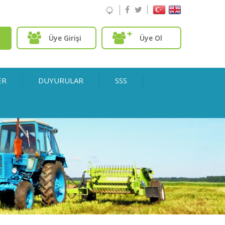
Üye Girişi
Üye Ol
ER
DUYURULAR
SSS