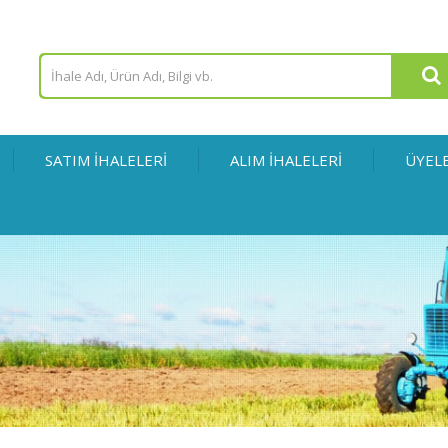
SATIM İHALELERİ
ALIM İHALELERİ
ÜYEL