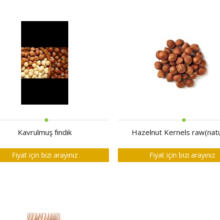
Kavrulmuş fındık
Hazelnut Kernels raw(natu
Fiyat için bizi arayınız
Fiyat için bizi arayınız