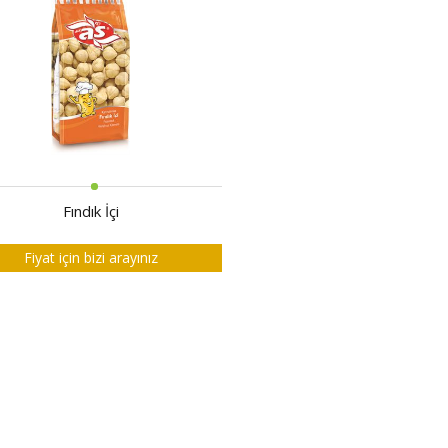
Fındık İçi
Fiyat için bizi arayınız