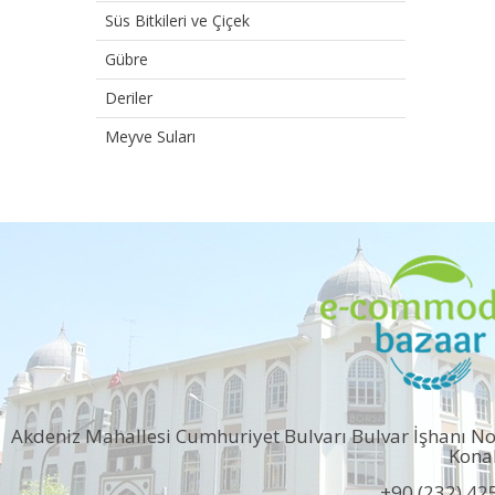
Süs Bitkileri ve Çiçek
Gübre
Deriler
Meyve Suları
Akdeniz Mahallesi Cumhuriyet Bulvarı Bulvar İşhanı N
Kona
+90 (232) 42