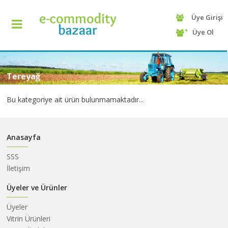
Üye Girişi
+90
Üye Ol
(232)
425
13
70
Tereyağ
Bu kategoriye ait ürün bulunmamaktadır...
Anasayfa
SSS
İletişim
ANASAYFA
Üyeler ve Ürünler
Üyeler
KATEGORİ
Vitrin Ürünleri