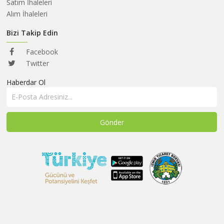
HAKKIMIZDA
Satım İhaleleri
Alım İhaleleri
SATIM
İHALELERİ
Bizi Takip Edin
ALIM
Facebook
İHALELERİ
Twitter
Haberdar Ol
ÜYELER
DUYURULAR
SSS
İLETİŞİM