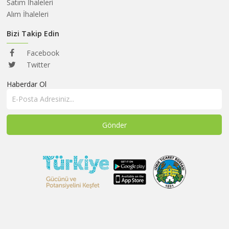
HAKKIMIZDA
Satım İhaleleri
Alım İhaleleri
SATIM
İHALELERİ
Bizi Takip Edin
ALIM
Facebook
İHALELERİ
Twitter
Haberdar Ol
ÜYELER
DUYURULAR
SSS
İLETİŞİM