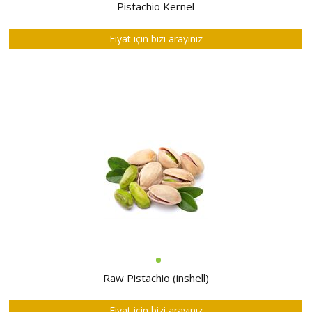
HAKKIMIZDA
Pistachio Kernel
SATIM
Fiyat için bizi arayınız
İHALELERİ
ALIM
İHALELERİ
ÜYELER
DUYURULAR
SSS
İLETİŞİM
Raw Pistachio (inshell)
Fiyat için bizi arayınız