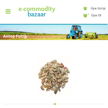
Üye Girişi
+90
Üye Ol
(232)
425
13
70
Antep Fıstığı
ANASAYFA
KATEGORİ