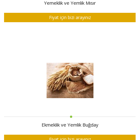
HAKKIMIZDA
Yemeklik ve Yemlik Mısır
SATIM
Fiyat için bizi arayınız
İHALELERİ
ALIM
İHALELERİ
ÜYELER
DUYURULAR
SSS
İLETİŞİM
Ekmeklik ve Yemlik Buğday
Fiyat için bizi arayınız