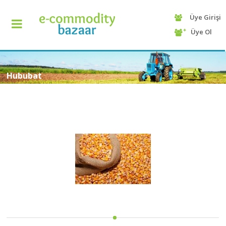
Üye Girişi
+90
Üye Ol
(232)
425
13
70
Hububat
ANASAYFA
KATEGORİ