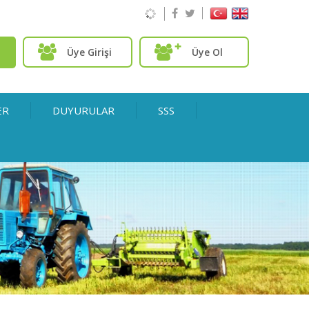
Üye Girişi
Üye Ol
ER
DUYURULAR
SSS