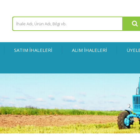
SATIM İHALELERİ
ALIM İHALELERİ
ÜYEL