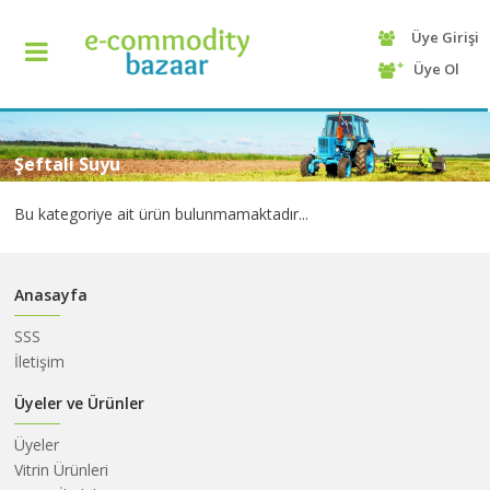
Üye Girişi
+90
Üye Ol
(232)
425
13
70
Şeftali Suyu
Bu kategoriye ait ürün bulunmamaktadır...
Anasayfa
SSS
İletişim
ANASAYFA
Üyeler ve Ürünler
Üyeler
KATEGORİ
Vitrin Ürünleri