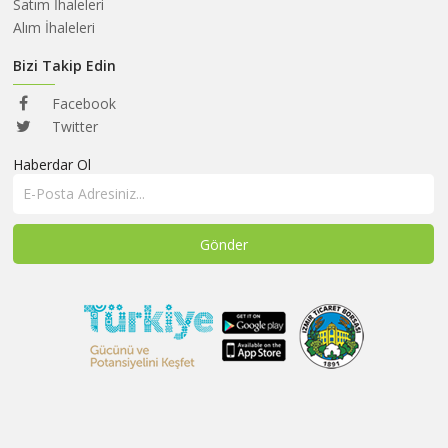
HAKKIMIZDA
Satım İhaleleri
Alım İhaleleri
SATIM
İHALELERİ
Bizi Takip Edin
ALIM
Facebook
İHALELERİ
Twitter
Haberdar Ol
ÜYELER
DUYURULAR
SSS
İLETİŞİM