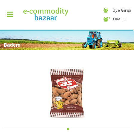
Üye Girişi
+90
Üye Ol
(232)
425
13
70
Badem
ANASAYFA
KATEGORİ