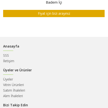
HAKKIMIZDA
Badem İçi
SATIM
Fiyat için bizi arayınız
İHALELERİ
ALIM
İHALELERİ
ÜYELER
Anasayfa
DUYURULAR
SSS
SSS
İletişim
İLETİŞİM
Üyeler ve Ürünler
Üyeler
Vitrin Ürünleri
Satım İhaleleri
Alım İhaleleri
Bizi Takip Edin