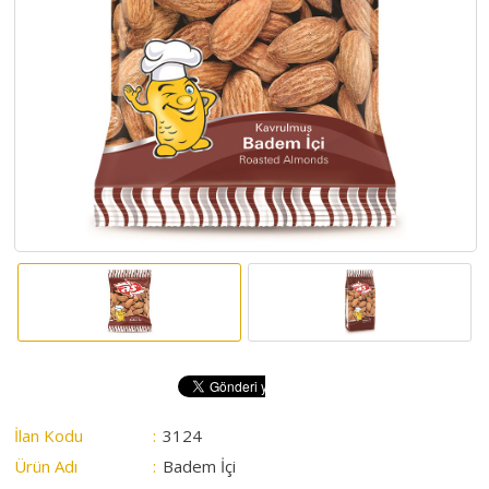
HAKKIMIZDA
SATIM
İHALELERİ
ALIM
İHALELERİ
ÜYELER
DUYURULAR
SSS
İLETİŞİM
İlan Kodu
:
3124
Ürün Adı
:
Badem İçi