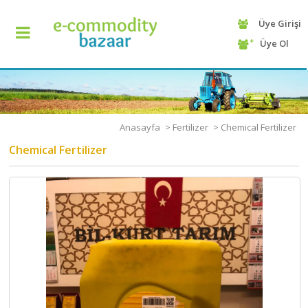
Üye Girişi
+90
Üye Ol
(232)
425
13
70
Anasayfa
>
Fertilizer
>
Chemical Fertilizer
Chemical Fertilizer
ANASAYFA
KATEGORİ