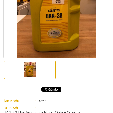
HAKKIMIZDA
SATIM
İHALELERİ
ALIM
İHALELERİ
ÜYELER
DUYURULAR
SSS
İLETİŞİM
İlan Kodu
:
9253
Ürün Adı
:
UAN-32 Üre Amonyum Nitrat Gübre Çözeltisi