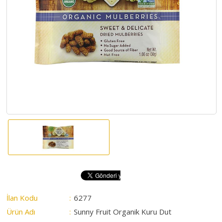
HAKKIMIZDA
SATIM
İHALELERİ
ALIM
İHALELERİ
ÜYELER
DUYURULAR
SSS
İLETİŞİM
İlan Kodu
:
6277
Ürün Adı
:
Sunny Fruit Organik Kuru Dut