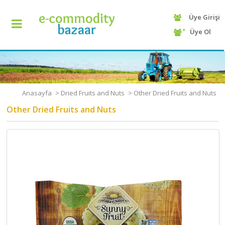
Üye Girişi
+90
Üye Ol
(232)
425
13
70
Anasayfa
>
Dried Fruits and Nuts
>
Other Dried Fruits and Nuts
Other Dried Fruits and Nuts
ANASAYFA
KATEGORİ