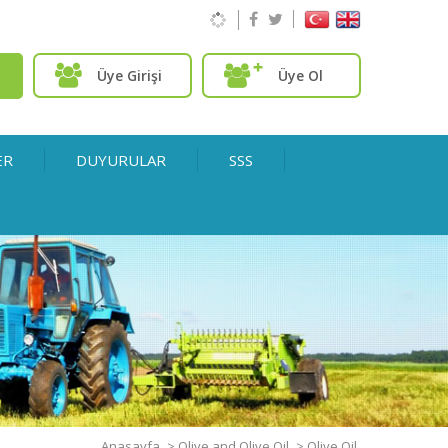
Üye Girişi
Üye Ol
ER
DUYURULAR
SSS
Anasayfa
>
Olive and Olive Oil
>
Olive Oil