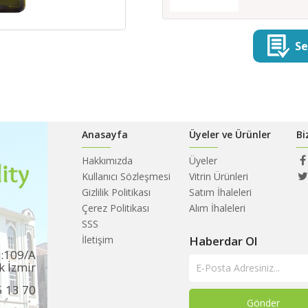
Se
Anasayfa
Üyeler ve Ürünler
Bi
Hakkımızda
Üyeler
Kullanıcı Sözleşmesi
Vitrin Ürünleri
Gizlilik Politikası
Satım İhaleleri
Çerez Politikası
Alım İhaleleri
SSS
İletişim
Haberdar Ol
o:109/A
k İzmir
5 13 70