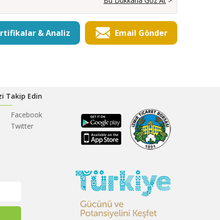
Bu Dükkana Göz At
>
rtifikalar & Analiz
Email Gönder
zi Takip Edin
Facebook
Twitter