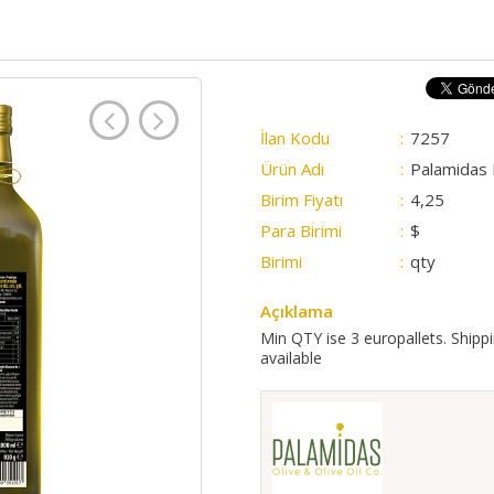
İlan Kodu
:
7257
Ürün Adı
:
Palamidas 
Birim Fiyatı
:
4,25
Para Birimi
:
$
Birimi
:
qty
Açıklama
Min QTY ise 3 europallets. Shippin
available