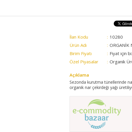
İlan Kodu
:
10280
Ürün Adı
:
ORGANİK N
Birim Fiyatı
:
Fiyat için b
Özel Piyasalar
:
Organik Ür
Açıklama
Sezonda kurutma tünellerinde nar
organik nar çekirdeği yağı üretili