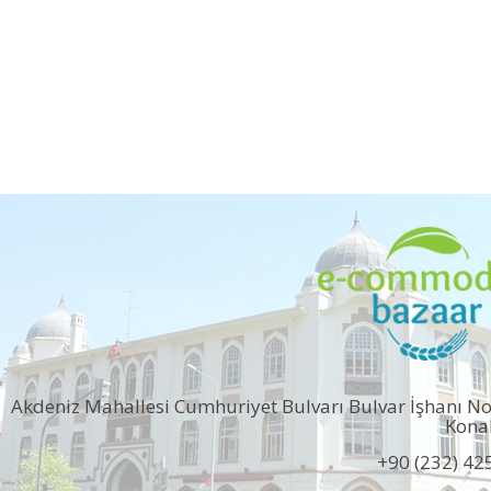
Akdeniz Mahallesi Cumhuriyet Bulvarı Bulvar İşhanı N
Kona
+90 (232) 42