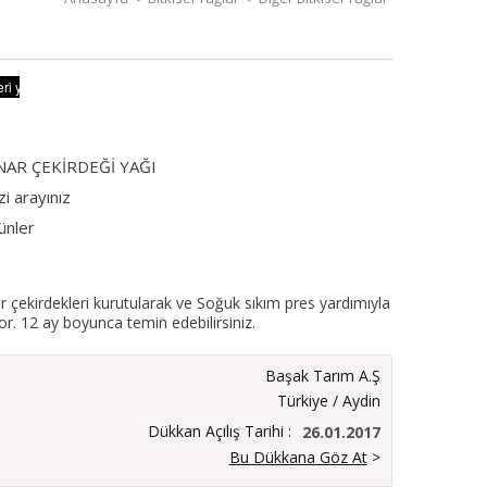
AR ÇEKİRDEĞİ YAĞI
izi arayınız
ünler
 çekirdekleri kurutularak ve Soğuk sıkım pres yardımıyla
yor. 12 ay boyunca temin edebilirsiniz.
Başak Tarım A.Ş
Türkiye / Aydin
Dükkan Açılış Tarihi :
26.01.2017
Bu Dükkana Göz At
>