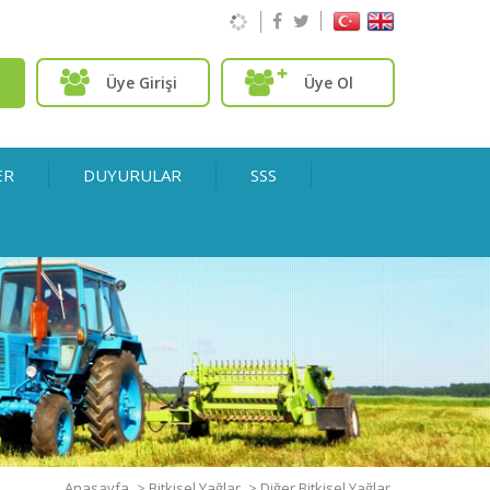
Üye Girişi
Üye Ol
ER
DUYURULAR
SSS
Anasayfa
>
Bitkisel Yağlar
>
Diğer Bitkisel Yağlar