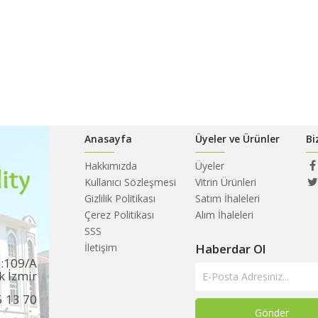
Anasayfa
Üyeler ve Ürünler
Bi
Hakkımızda
Üyeler
Kullanıcı Sözleşmesi
Vitrin Ürünleri
Gizlilik Politikası
Satım İhaleleri
Çerez Politikası
Alım İhaleleri
SSS
İletişim
Haberdar Ol
o:109/A
k İzmir
5 13 70