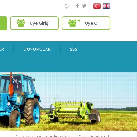
Üye Girişi
Üye Ol
ER
DUYURULAR
SSS
Anasayfa
>
Various Food Stuff
>
Other Food Stuff