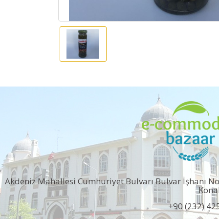
Akdeniz Mahallesi Cumhuriyet Bulvarı Bulvar İşhanı N
Kona
+90 (232) 42