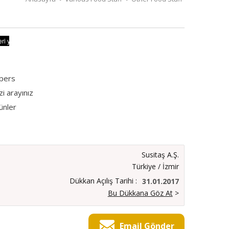
pers
izi arayınız
ünler
Susitaş A.Ş.
Türkiye / İzmir
Dükkan Açılış Tarihi :
31.01.2017
Bu Dükkana Göz At
>
Email Gönder