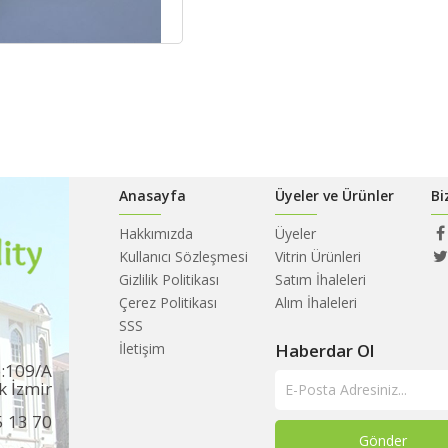
Anasayfa
Üyeler ve Ürünler
Bi
Hakkımızda
Üyeler
Kullanıcı Sözleşmesi
Vitrin Ürünleri
Gizlilik Politikası
Satım İhaleleri
Çerez Politikası
Alım İhaleleri
SSS
İletişim
Haberdar Ol
o:109/A
k İzmir
5 13 70