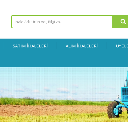
SATIM İHALELERİ
ALIM İHALELERİ
ÜYEL