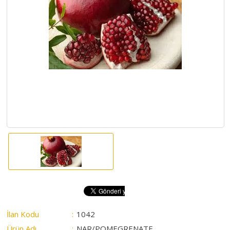
HAKKIMIZDA
SATIM
İHALELERİ
ALIM
İHALELERİ
ÜYELER
DUYURULAR
SSS
İLETİŞİM
İlan Kodu
:
1042
Ürün Adı
:
NAR/POMEGRENATE