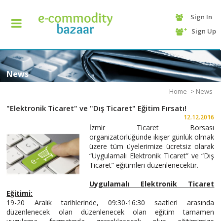
Sign In
+90
Sign Up
(232)
425
13
70
News
Home
>
News
"Elektronik Ticaret" ve "Dış Ticaret" Eğitim Fırsatı!
12.12.2016
İzmir Ticaret Borsası
organizatörlüğünde ikişer günlük olmak
üzere tüm üyelerimize ücretsiz olarak
“Uygulamalı Elektronik Ticaret” ve “Dış
Ticaret” eğitimleri düzenlenecektir.
HOME
Uygulamalı Elektronik Ticaret
Eğitimi:
CATEGORY
19-20 Aralık tarihlerinde, 09:30-16:30 saatleri arasında
düzenlenecek olan düzenlenecek olan eğitim tamamen