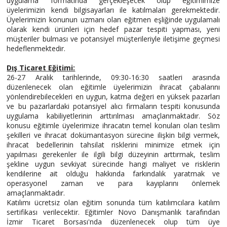
ABOUT
uygulama formatında gerçekleşecek olup eğitimimize
üyelerimizin kendi bilgisayarları ile katılmaları gerekmektedir.
US
Üyelerimizin konunun uzmanı olan eğitmen eşliğinde uygulamalı
olarak kendi ürünleri için hedef pazar tespiti yapması, yeni
AUCTIONS
müşteriler bulması ve potansiyel müşterileriyle iletişime geçmesi
hedeflenmektedir.
REVERSE
AUCTION
Dış Ticaret Eğitimi:
26-27 Aralık tarihlerinde, 09:30-16:30 saatleri arasında
MEMBERS
düzenlenecek olan eğitimle üyelerimizin ihracat çabalarını
yönlendirebilecekleri en uygun, katma değeri en yüksek pazarları
NEWS
ve bu pazarlardaki potansiyel alıcı firmaların tespiti konusunda
uygulama kabiliyetlerinin arttırılması amaçlanmaktadır. Söz
FAQ
konusu eğitimle üyelerimize ihracatın temel konuları olan teslim
şekilleri ve ihracat dokümantasyon sürecine ilişkin bilgi vermek,
CONTACT
ihracat bedellerinin tahsilat risklerini minimize etmek için
yapılması gerekenler ile ilgili bilgi düzeyinin arttırmak, teslim
şekline uygun sevkiyat sürecinde hangi maliyet ve risklerin
kendilerine ait olduğu hakkında farkındalık yaratmak ve
operasyonel zaman ve para kayıplarını önlemek
amaçlanmaktadır.
Katılımı ücretsiz olan eğitim sonunda tüm katılımcılara katılım
sertifikası verilecektir. Eğitimler Novo Danışmanlık tarafından
İzmir Ticaret Borsası'nda düzenlenecek olup tüm üye