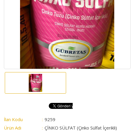
HAKKIMIZDA
SATIM
İHALELERİ
ALIM
İHALELERİ
ÜYELER
DUYURULAR
SSS
İLETİŞİM
İlan Kodu
:
9259
Ürün Adı
:
ÇİNKO SÜLFAT (Çinko Sülfat İçerikli)