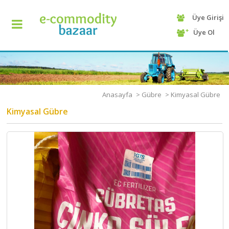
Üye Girişi
+90
Üye Ol
(232)
425
13
70
Anasayfa
>
Gübre
>
Kimyasal Gübre
Kimyasal Gübre
ANASAYFA
KATEGORİ