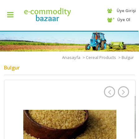
Üye Girişi
+90
Üye Ol
(232)
425
13
70
Anasayfa
>
Cereal Products
>
Bulgur
Bulgur
ANASAYFA
KATEGORİ