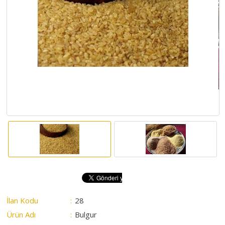
HAKKIMIZDA
SATIM
İHALELERİ
ALIM
İHALELERİ
ÜYELER
DUYURULAR
SSS
İLETİŞİM
İlan Kodu
:
28
Ürün Adı
:
Bulgur