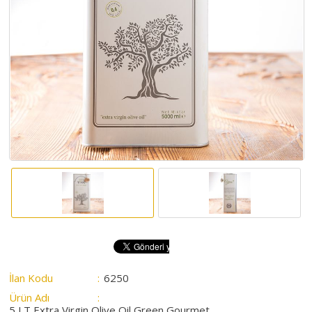
HAKKIMIZDA
SATIM
İHALELERİ
ALIM
İHALELERİ
ÜYELER
DUYURULAR
SSS
İLETİŞİM
İlan Kodu
:
6250
Ürün Adı
:
5 LT Extra Virgin Olive Oil Green Gourmet