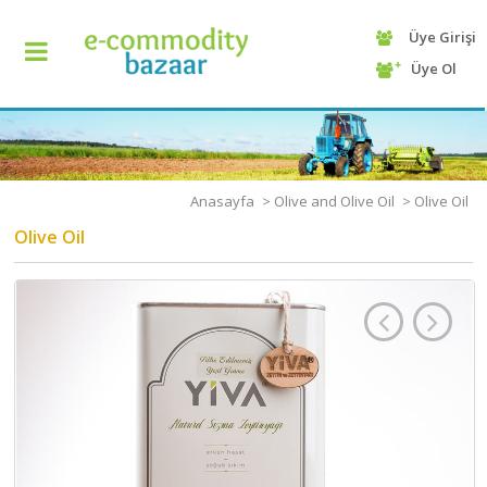
Üye Girişi
+90
Üye Ol
(232)
425
13
70
Anasayfa
>
Olive and Olive Oil
>
Olive Oil
Olive Oil
ANASAYFA
KATEGORİ