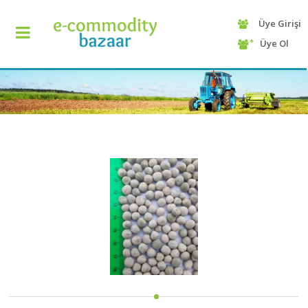
Üye Girişi
+90
Üye Ol
(232)
425
13
70
ANASAYFA
KATEGORİ