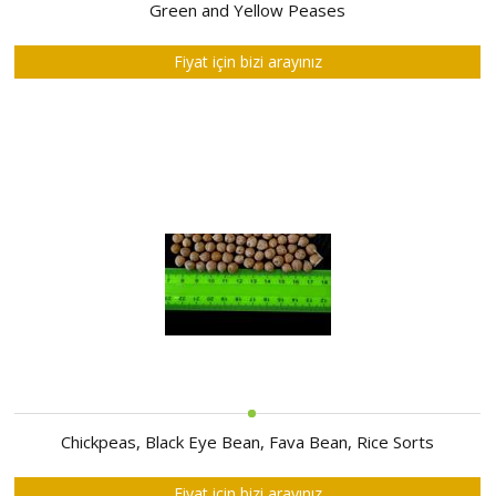
HAKKIMIZDA
Green and Yellow Peases
SATIM
Fiyat için bizi arayınız
İHALELERİ
ALIM
İHALELERİ
ÜYELER
DUYURULAR
SSS
İLETİŞİM
Chickpeas, Black Eye Bean, Fava Bean, Rice Sorts
Fiyat için bizi arayınız