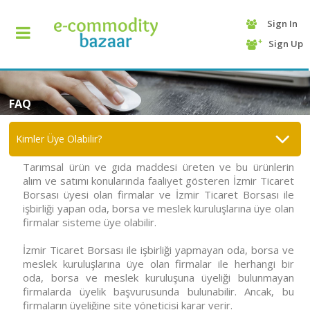
Sign In
+90
Sign Up
(232)
425
13
70
FAQ
Kimler Üye Olabilir?
Tarımsal ürün ve gıda maddesi üreten ve bu ürünlerin
alım ve satımı konularında faaliyet gösteren İzmir Ticaret
Borsası üyesi olan firmalar ve İzmir Ticaret Borsası ile
işbirliği yapan oda, borsa ve meslek kuruluşlarına üye olan
firmalar sisteme üye olabilir.
İzmir Ticaret Borsası ile işbirliği yapmayan oda, borsa ve
HOME
meslek kuruluşlarına üye olan firmalar ile herhangi bir
oda, borsa ve meslek kuruluşuna üyeliği bulunmayan
CATEGORY
firmalarda üyelik başvurusunda bulunabilir. Ancak, bu
firmaların üyeliğine site yöneticisi karar verir.