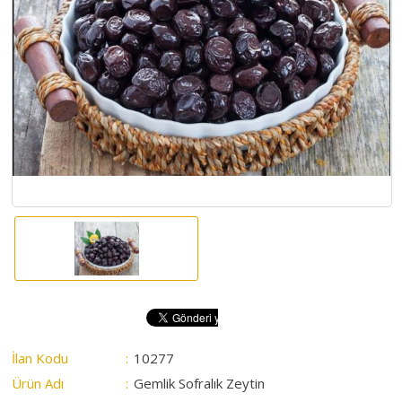
HAKKIMIZDA
SATIM
İHALELERİ
ALIM
İHALELERİ
ÜYELER
DUYURULAR
SSS
İLETİŞİM
İlan Kodu
:
10277
Ürün Adı
:
Gemlik Sofralık Zeytin