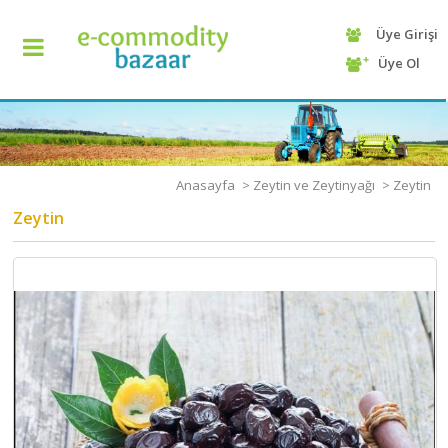
Üye Girişi
+90
Üye Ol
(232)
425
13
70
Anasayfa
>
Zeytin ve Zeytinyağı
>
Zeytin
Zeytin
ANASAYFA
KATEGORİ