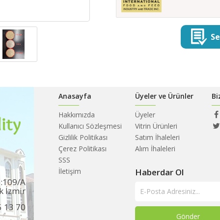
Se
Anasayfa
Üyeler ve Ürünler
Bi
Hakkımızda
Üyeler
Kullanıcı Sözleşmesi
Vitrin Ürünleri
Gizlilik Politikası
Satım İhaleleri
Çerez Politikası
Alım İhaleleri
SSS
İletişim
Haberdar Ol
o:109/A
k İzmir
5 13 70