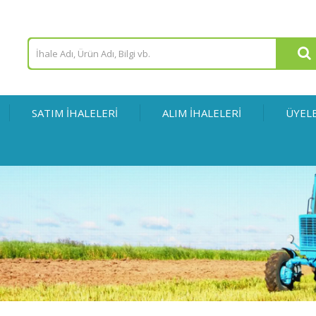
SATIM İHALELERİ
ALIM İHALELERİ
ÜYEL