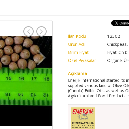
İlan Kodu
:
12302
Ürün Adı
:
Chickpeas,
Birim Fiyatı
:
Fiyat için b
Özel Piyasalar
:
Organik Ür
Açıklama
Enerjik International started its
supplied various kind of Olive O
(Canola) Edible Oils, as well as 
Agricultural and Food Products i