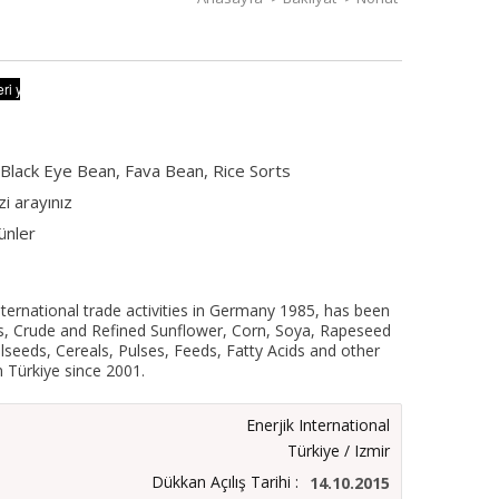
 Black Eye Bean, Fava Bean, Rice Sorts
izi arayınız
ünler
 international trade activities in Germany 1985, has been
ils, Crude and Refined Sunflower, Corn, Soya, Rapeseed
Oilseeds, Cereals, Pulses, Feeds, Fatty Acids and other
n Türkiye since 2001.
Enerjik International
Türkiye / Izmir
Dükkan Açılış Tarihi :
14.10.2015