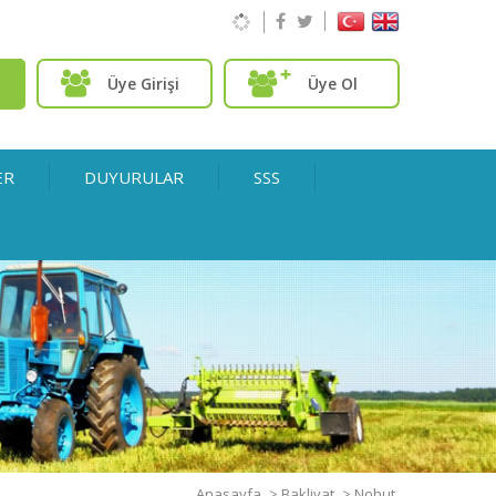
Üye Girişi
Üye Ol
ER
DUYURULAR
SSS
Anasayfa
>
Bakliyat
>
Nohut